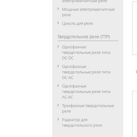
электромагнитные реле
Мощные электромагнитные
реле
Цоколь для реле
Твердотельное реле (ТТР)
Однофазные
твердотельные реле типа
DC-DC
Однофазные
твердотельные реле типа
DC-АC
Однофазные
твердотельные реле типа
АC-АC
Трехфазные твердотельные
реле
Радиатор для
твердотельного реле