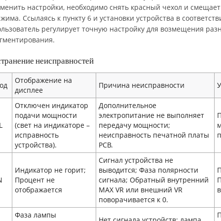
менить настройки, необходимо снять красный чехол и смещае
жима. Ссылаясь к пункту 6 и установки устройства в соответст
льзователь регулирует точную настройку для возмещения разн
гментирования.
странение неисправностей
Отображение на
од
Причина неисправности
дисплее
Отключен индикатор
Дополнительное
подачи мощности
электропитание не выполняет
L
(свет на индикаторе –
передачу мощности;
м
исправность
неисправность печатной платы
п
устройства).
PCB.
Сигнал устройства не
Индикатор не горит;
выводится; Фаза полярности
П
N
Процент не
сигнала; Обратный внутренний
П
отображается
MAX VR или внешний VR
поворачивается к 0.
Фаза лампы
П
Нет сигнала устройств; лампа