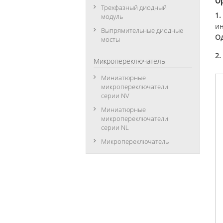
Op
Трехфазный диодный
1.
модуль
ин
Выпрямительные диодные
О
мосты
2.
Микропереключатель
Миниатюрные
микропереключатели
серии NV
Миниатюрные
микропереключатели
серии NL
Микропереключатель