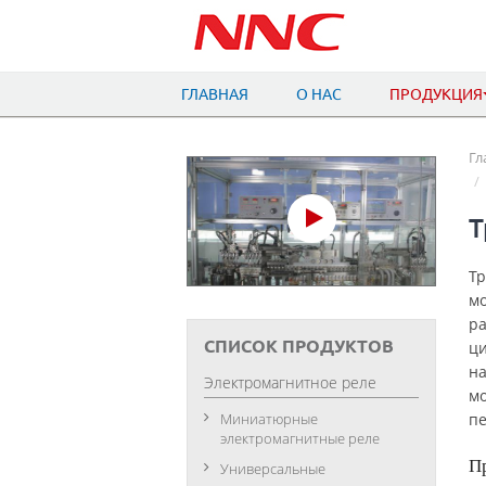
ГЛАВНАЯ
О НАС
ПРОДУКЦИЯ
Гл
Т
Тр
мо
ра
СПИСОК ПРОДУКТОВ
ци
на
Электромагнитное реле
мо
Миниатюрные
пе
электромагнитные реле
П
Универсальные