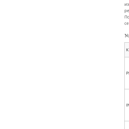
из
ре
По
се
У
К
P
I