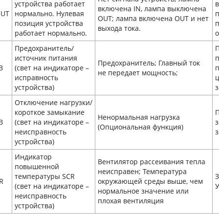
устройства работает
включена IN, лампа выключена
UT
нормально. Нулевая
OUT; лампа включена OUT и нет
позиция устройства
п
выхода тока.
работает нормально.
о
Предохранитель/
П
источник питания
п
Предохранитель; Главный ток
B
(свет на индикаторе –
п
не передает мощность;
исправность
ц
устройства)
з
Отключение нагрузки/
короткое замыкание
П
Ненормальная нагрузка
B
(свет на индикаторе –
з
(Опциональная функция)
неисправность
з
устройства)
Индикатор
Вентилятор рассеивания тепла
повышенной
неисправен; Температура
температуры SCR
З
R
окружающей среды выше, чем
(свет на индикаторе –
нормальное значение или
неисправность
плохая вентиляция
устройства)