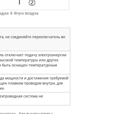
здуха ② Впуск воздуха
та, не соединяйте переключатель во
ль отключает подачу электроэнергии
высокой температуры или других
н быть оснащен температурным
ода мощности и достижения требуемой
щен плавким проводом внутри, для
жи.
рехпроводная система не
 мощности→Без выключателя с