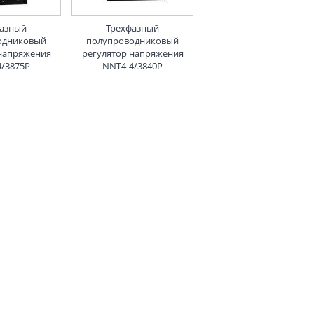
фазный
Трехфазный
одниковый
полупроводниковый
 напряжения
регулятор напряжения
4/3875P
NNT4-4/3840P