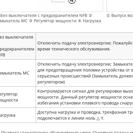
Без выключателя с предохранителем NFB ②
① Выпуск во
мыкатель MC ③ Регулятор мощности ④ Нагрузка
ез выключателя
Отключить подачу электроэнергии; Пожалуйс
редохранителем
время технического обслуживания.
FB
Отключить подачу электроэнергии; Замыкате
для предотвращения поломки устройства от 
амыкатель MC
серьезных происшествий (Замыкатель долже
регулятором)
Контролируется сигнал для регулировки вых
егулятор
мощности. Данный регулятор мощности осна
ощности
избегания установки плавкого провода снару
Доступна нагрузка и проводка, трехфазная т
агрузка
подключается к линии ноль △ Y.
Правила стандартного обслуживания цепи: Основная подача