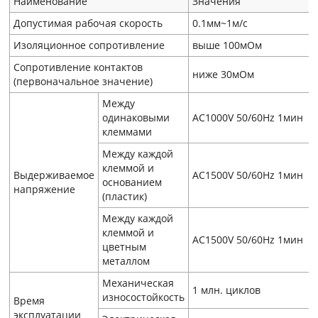
Наименование
Значения
Допустимая рабочая скорость
0.1мм~1м/с
Изоляционное сопротивление
выше 100мОм
Сопротивление контактов
ниже 30мОм
(первоначальное значение)
Между
одинаковыми
AC1000V 50/60Hz 1мин
клеммами
Между каждой
клеммой и
Выдерживаемое
AC1500V 50/60Hz 1мин
основанием
напряжение
(пластик)
Между каждой
клеммой и
AC1500V 50/60Hz 1мин
цветным
металлом
Механическая
1 млн. циклов
износостойкость
Время
эксплуатации