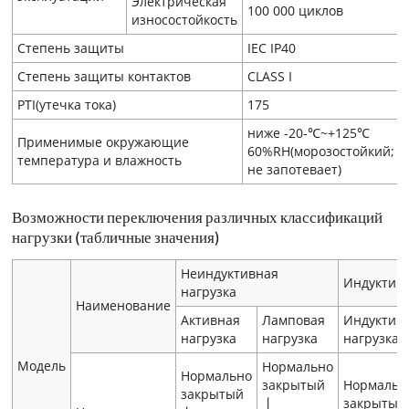
Электрическая
100 000 циклов
износостойкость
Степень защиты
IEC IP40
Степень защиты контактов
CLASS I
PTI(утечка тока)
175
ниже -20-℃~+125℃
Применимые окружающие
60%RH(морозостойкий;
температура и влажность
не запотевает)
Возможности переключения различных классификаций
нагрузки (табличные значения)
Неиндуктивная
Индуктивн
нагрузка
Наименование
Активная
Ламповая
Индуктив
нагрузка
нагрузка
нагрузка
Модель
Нормально
Нормально
закрытый
Нормальн
закрытый
丨
закрыты