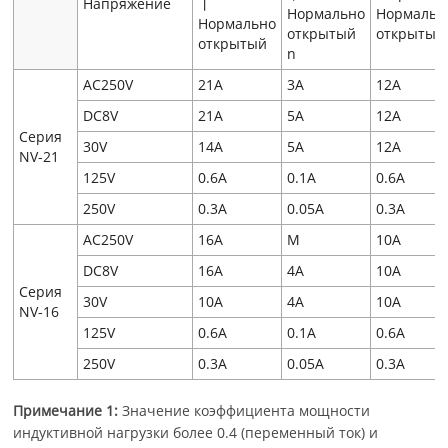
Напряжение
丨
Нормально
Нормальн
Нормально
открытый
открытый
открытый
n
AC250V
21A
3A
12A
DC8V
21A
5A
12A
Серия
30V
14A
5A
12A
NV-21
125V
0.6A
0.1A
0.6A
250V
0.3A
0.05A
0.3A
AC250V
16A
M
10A
DC8V
16A
4A
10A
Серия
30V
10A
4A
10A
NV-16
125V
0.6A
0.1A
0.6A
250V
0.3A
0.05A
0.3A
Примечание 1:
Значение коэффициента мощности
индуктивной нагрузки более 0.4 (переменный ток) и