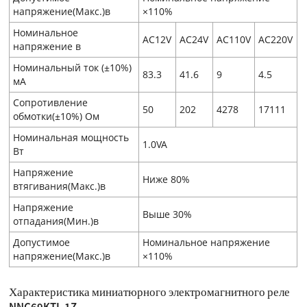
напряжение(Макс.)в
×110%
Номинальное
AC12V
AC24V
AC110V
AC220V
напряжение в
Номинальный ток (±10%)
83.3
41.6
9
4.5
мA
Сопротивление
50
202
4278
17111
обмотки(±10%) Ом
Номинальная мощность
1.0VA
Вт
Напряжение
Ниже 80%
втягивания(Макс.)в
Напряжение
Выше 30%
отпадания(Мин.)в
Допустимое
Номинальное напряжение
напряжение(Макс.)в
×110%
Характеристика миниатюрного электромагнитного реле
NNC69KTL-1Z