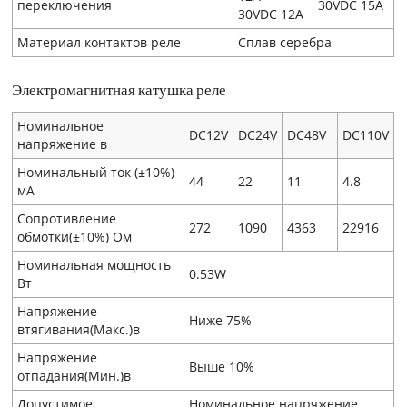
переключения
30VDC 15A
30VDC 12A
Материал контактов реле
Сплав серебра
Электромагнитная катушка реле
Номинальное
DC12V
DC24V
DC48V
DC110V
напряжение в
Номинальный ток (±10%)
44
22
11
4.8
мA
Сопротивление
272
1090
4363
22916
обмотки(±10%) Ом
Номинальная мощность
0.53W
Вт
Напряжение
Ниже 75%
втягивания(Макс.)в
Напряжение
Выше 10%
отпадания(Мин.)в
Допустимое
Номинальное напряжение