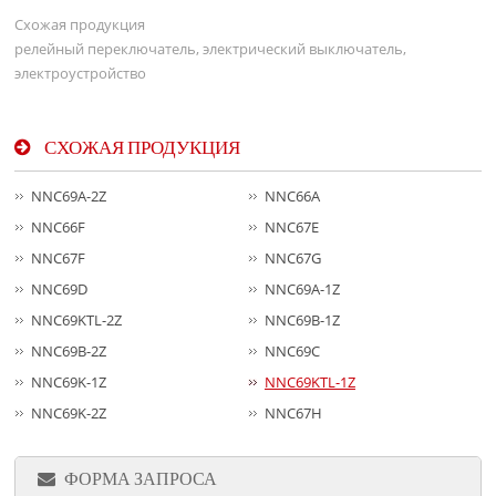
Схожая продукция
релейный переключатель, электрический выключатель,
электроустройство
СХОЖАЯ ПРОДУКЦИЯ
NNC69A-2Z
NNC66A
NNC66F
NNC67E
NNC67F
NNC67G
NNC69D
NNC69A-1Z
NNC69KTL-2Z
NNC69B-1Z
NNC69B-2Z
NNC69C
NNC69K-1Z
NNC69KTL-1Z
NNC69K-2Z
NNC67H
ФОРМА ЗАПРОСА