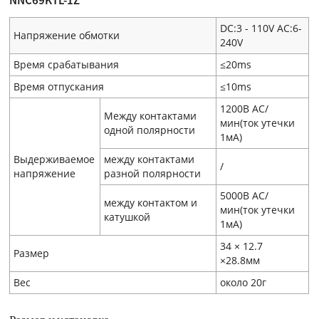
DC:3 - 110V AC:6-
Напряжение обмотки
240V
Время срабатывания
≤20ms
Время отпускания
≤10ms
1200В AC/
Между контактами
мин(ток утечки
одной полярности
1мA)
Выдерживаемое
между контактами
/
напряжение
разной полярности
5000В AC/
между контактом и
мин(ток утечки
катушкой
1мA)
34 × 12.7
Размер
×28.8мм
Вес
около 20г