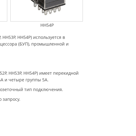
HH54P
HH53P, HH54P) используется в
оцессора (БУП), промышленной и
2P, HH53P, HH54P) имеет перекидной
5A и четыре группы 5A.
розеточный тип подключения.
 запросу.