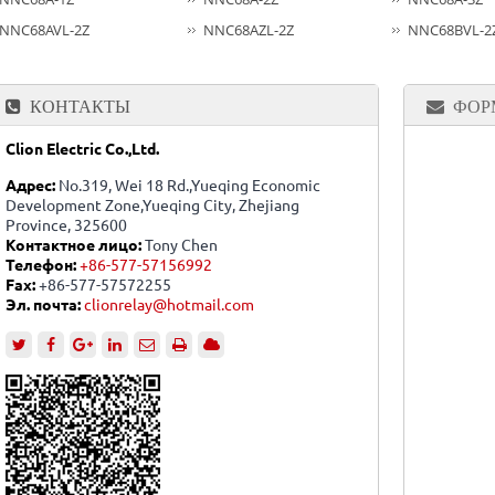
NNC68AVL-2Z
NNC68AZL-2Z
NNC68BVL-2
КОНТАКТЫ
ФОР
Clion Electric Co.,Ltd.
Адрес:
No.319, Wei 18 Rd.,Yueqing Economic
Development Zone,Yueqing City, Zhejiang
Province, 325600
Контактное лицо:
Tony Chen
Телефон:
+86-577-57156992
Fax:
+86-577-57572255
Эл. почта:
clionrelay@hotmail.com