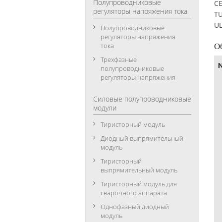
Полупроводниковые
CE
регуляторы напряжения тока
TU
UL
Полупроводниковые
регуляторы напряжения
О
тока
Трехфазные
полупроводниковые
регуляторы напряжения
Силовые полупроводниковые
модули
Тиристорный модуль
Диодный выпрямительный
модуль
Тиристорный
выпрямительный модуль
Тиристорный модуль для
сварочного аппарата
Однофазный диодный
модуль