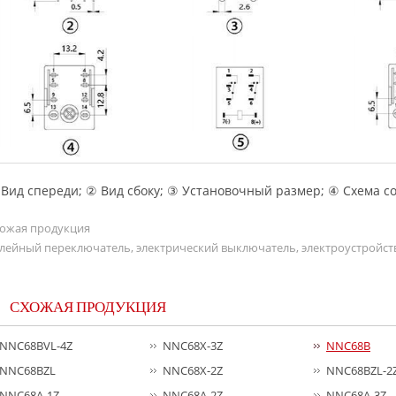
Вид спереди; ② Вид сбоку; ③ Установочный размер; ④ Схема с
ожая продукция
лейный переключатель, электрический выключатель, электроустройст
СХОЖАЯ ПРОДУКЦИЯ
NNC68BVL-4Z
NNC68X-3Z
NNC68B
NNC68BZL
NNC68X-2Z
NNC68BZL-2
NNC68A-1Z
NNC68A-2Z
NNC68A-3Z