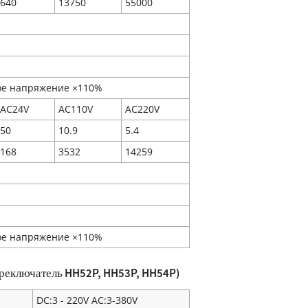
640
13750
55000
е напряжение ×110%
AC24V
AC110V
AC220V
50
10.9
5.4
168
3532
14259
е напряжение ×110%
ереключатель HH52P, HH53P, HH54P)
DC:3 - 220V AC:3-380V