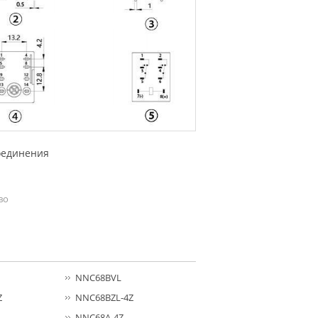
оединения
во
NNC68BVL
Z
NNC68BZL-4Z
NNC68A-4Z