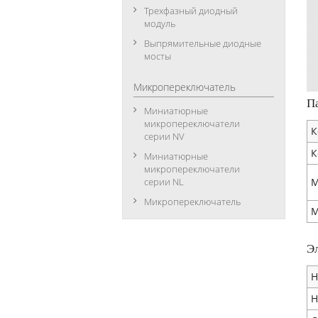
Трехфазный диодный
модуль
Выпрямительные диодные
мосты
Микропереключатель
П
Миниатюрные
микропереключатели
К
серии NV
К
Миниатюрные
микропереключатели
серии NL
М
Микропереключатель
М
Э
Н
Н