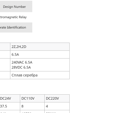
2Z,2H,2D
6.5A
240VAC 6.5A
28VDC 6.5A
Сплав серебра
DC24V
DC110V
DC220V
37.5
8
4