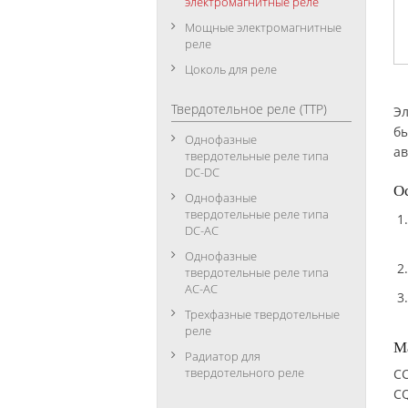
электромагнитные реле
Мощные электромагнитные
реле
Цоколь для реле
Твердотельное реле (ТТР)
Эл
бы
Однофазные
ав
твердотельные реле типа
DC-DC
О
Однофазные
твердотельные реле типа
DC-АC
Однофазные
твердотельные реле типа
АC-АC
Трехфазные твердотельные
реле
М
Радиатор для
твердотельного реле
CC
C