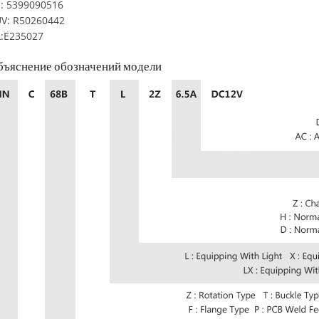
: 5399090516
V: R50260442
:E235027
бъяснение обозначений модели