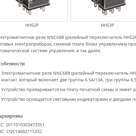
HH52P
HH53P
ектромагнитное реле NNC68B (релейный переключатель HH52P, 
товых электроприборах, схемной плате блока управлением пр
томатической системе управления, и так далее.
собенности
Электромагнитное реле NNC68B (релейный переключатель HH5
контакт, который включает две группы 6.5A/10A, три группы 6.
Устройство приваривается на плату печатной схемы и имеет 
Устройство оснащается световыми индикаторами и диодами по
аркировка
C: 2011010303473351
QC: CQC14002115332