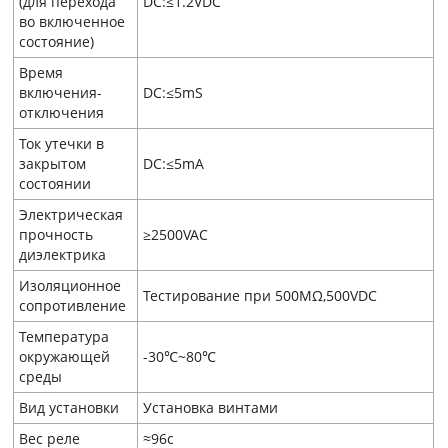
(для перехода
DC:≤1.2VDC
во включенное
состояние)
Время
включения-
DC:≤5mS
отключения
Ток утечки в
закрытом
DC:≤5mA
состоянии
Электрическая
прочность
≥2500VAC
диэлектрика
Изоляционное
Тестирование при 500MΩ,500VDC
сопротивление
Температура
окружающей
-30℃~80℃
среды
Вид установки
Установка винтами
Вес реле
≈96с