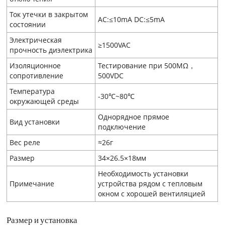
Ток утечки в закрытом
AC:≤10mA DC:≤5mA
состоянии
Электрическая
≥1500VAC
прочность диэлектрика
Изоляционное
Тестирование при 500MΩ，
сопротивление
500VDC
Температура
-30℃~80℃
окружающей среды
Однорядное прямое
Вид установки
подключение
Вес реле
≈26г
Размер
34×26.5×18мм
Необходимость установки
Примечание
устройства рядом с тепловым
окном с хорошей вентиляцией
Размер и установка