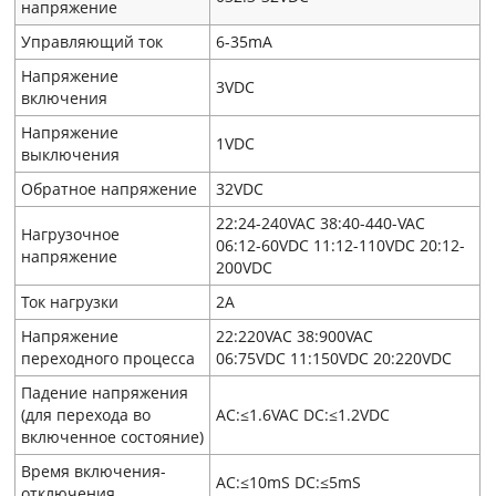
напряжение
Управляющий ток
6-35mA
Напряжение
3VDC
включения
Напряжение
1VDC
выключения
Обратное напряжение
32VDC
22:24-240VAC 38:40-440-VAC
Нагрузочное
06:12-60VDC 11:12-110VDC 20:12-
напряжение
200VDC
Ток нагрузки
2A
Напряжение
22:220VAC 38:900VAC
переходного процесса
06:75VDC 11:150VDC 20:220VDC
Падение напряжения
(для перехода во
AC:≤1.6VAC DC:≤1.2VDC
включенное состояние)
Время включения-
AC:≤10mS DC:≤5mS
отключения